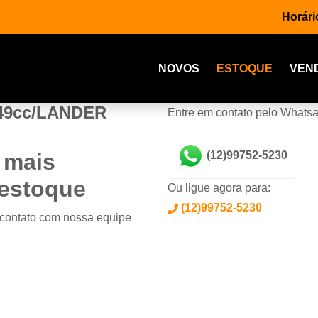
Horári
NOVOS
ESTOQUE
VEN
49cc/LANDER
Entre em contato pelo Whats
 mais
(12)99752-5230
 estoque
Ou ligue agora para:
(12)99752-5230
 contato com nossa equipe