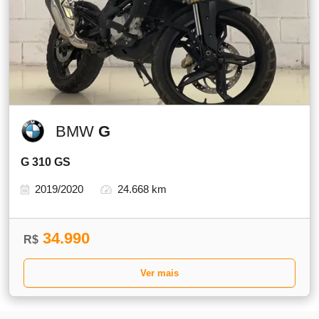
BMW
G
G 310 GS
2019/2020
24.668 km
34.990
R$
Ver mais