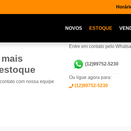
Horári
NOVOS
ESTOQUE
VEN
Entre em contato pelo Whats
 mais
(12)99752-5230
 estoque
Ou ligue agora para:
 contato com nossa equipe
(12)99752-5230