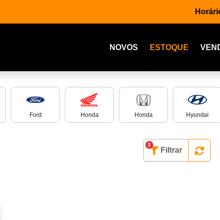
Horári
NOVOS
ESTOQUE
VEN
Ford
Honda
Honda
Hyundai
2
Filtrar