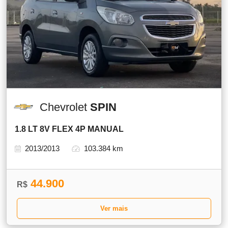
Chevrolet
SPIN
1.8 LT 8V FLEX 4P MANUAL
2013/2013
103.384 km
44.900
R$
Ver mais