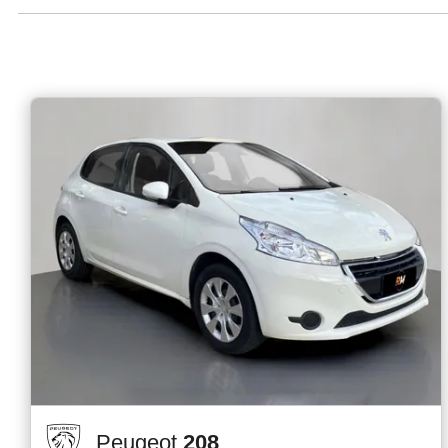
Peugeot
208