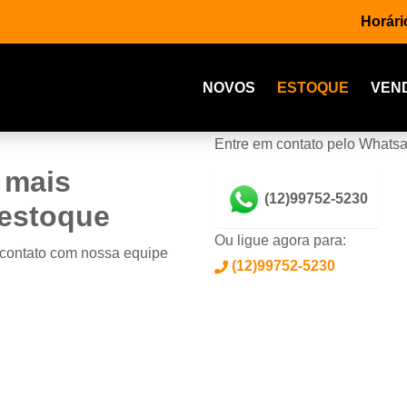
Horári
NOVOS
ESTOQUE
VEN
Entre em contato pelo Whats
 mais
(12)99752-5230
 estoque
Ou ligue agora para:
 contato com nossa equipe
(12)99752-5230