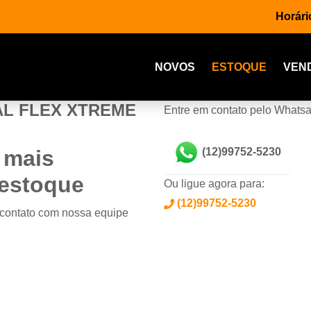
Horári
NOVOS
ESTOQUE
VEN
TAL FLEX XTREME
Entre em contato pelo Whats
 mais
(12)99752-5230
 estoque
Ou ligue agora para:
(12)99752-5230
 contato com nossa equipe