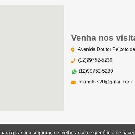
Venha nos visit
Avenida Doutor Peixoto de
(12)99752-5230
(12)99752-5230
rm.motors20@gmail.com
Termos
Privacidade
para garantir a segurança e melhorar sua experiência de nave