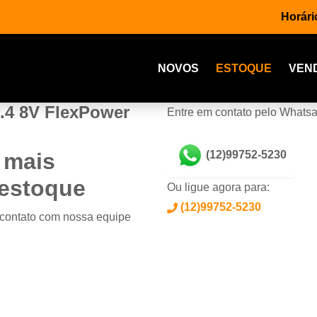
Horári
NOVOS
ESTOQUE
VEN
.4 8V FlexPower
Entre em contato pelo Whats
 mais
(12)99752-5230
 estoque
Ou ligue agora para:
(12)99752-5230
 contato com nossa equipe