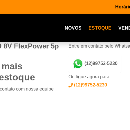
Horári
NOVOS
ESTOQUE
VEN
0 8V FlexPower 5p
Entre em contato pelo Whats
 mais
(12)99752-5230
 estoque
Ou ligue agora para:
(12)99752-5230
 contato com nossa equipe