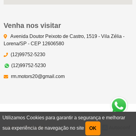
Venha nos visitar
Avenida Doutor Peixoto de Castro, 1519 - Vila Zélia -
Lorena/SP - CEP 12606580
(12)99752-5230
(12)99752-5230
rm.motors20@gmail.com
© 2026 Autoconf. Todos os direitos reservados.
Utilizamos Cookies para garantir a segurança e melhorar
Termos
Privacidade
sua experiência de navegação no site
OK